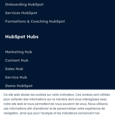
Onboarding HubSpot
Services HubSpot
Formations & Coaching HubSpot
HubSpot Hubs
Marketing Hub
Content Hub
Sales Hub
Service Hub
Demo HubSpot
Ce site web stocke les cookies sur votre ordinateur. Ces cookies sont utilisés
pour collecter des informations sur la manière dont vous interagissez avec
Agence
notre site web et nous permettent de nous souvenir de vous. Nous utilisons
ces informations afin d'améliorer et de personnaliser votre expérience de
navigation, ainsi que pour l'analyse et les indicateurs concernant nos