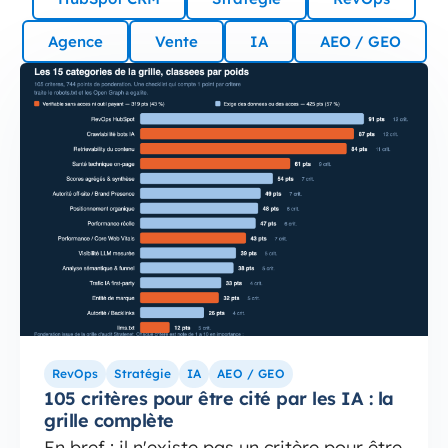
Agence
Vente
IA
AEO / GEO
RevOps
Stratégie
IA
AEO / GEO
105 critères pour être cité par les IA : la
grille complète
En bref : il n'existe pas un critère pour être