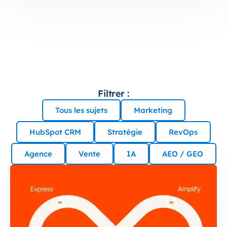
Filtrer :
Tous les sujets
Marketing
HubSpot CRM
Stratégie
RevOps
Agence
Vente
IA
AEO / GEO