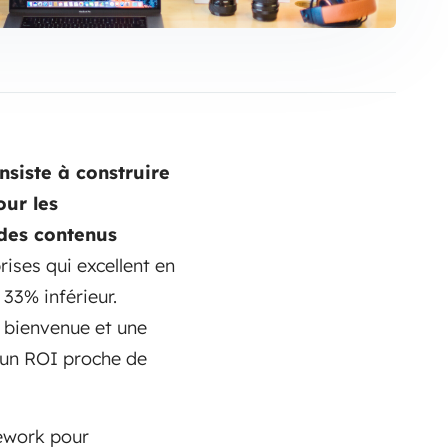
nsiste à construire
our les
 des contenus
ises qui excellent en
 33% inférieur.
e bienvenue et une
 un ROI proche de
mework pour