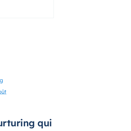
ng
oût
urturing qui