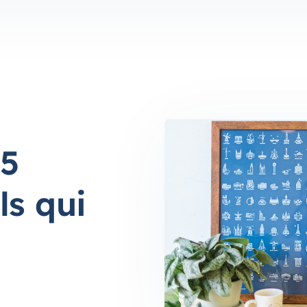
 5
ls qui