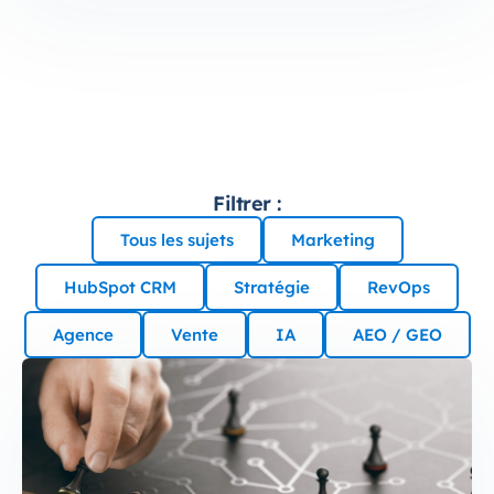
Filtrer :
Tous les sujets
Marketing
HubSpot CRM
Stratégie
RevOps
Agence
Vente
IA
AEO / GEO