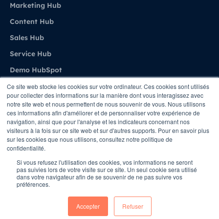
Marketing Hub
Content Hub
Sales Hub
Service Hub
Demo HubSpot
Ce site web stocke les cookies sur votre ordinateur. Ces cookies sont utilisés
pour collecter des informations sur la manière dont vous interagissez avec
Agence
notre site web et nous permettent de nous souvenir de vous. Nous utilisons
ces informations afin d'améliorer et de personnaliser votre expérience de
navigation, ainsi que pour l'analyse et les indicateurs concernant nos
A propos de Stratenet
visiteurs à la fois sur ce site web et sur d'autres supports. Pour en savoir plus
sur les cookies que nous utilisons, consultez notre politique de
Stratenet X HubSpot
confidentialité.
Nous Contacter
Si vous refusez l'utilisation des cookies, vos informations ne seront
pas suivies lors de votre visite sur ce site. Un seul cookie sera utilisé
dans votre navigateur afin de se souvenir de ne pas suivre vos
préférences.
Copyright © STRATENET - All rights Reserved
Accepter
Refuser
Conditions
Privacy Policy